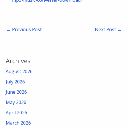
mp3-music-converter-download/
←
Previous Post
Next Post
→
Archives
August 2026
July 2026
June 2026
May 2026
April 2026
March 2026