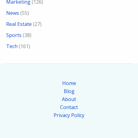
Marketing
(126)
News
(55)
Real Estate
(27)
Sports
(38)
Tech
(161)
Home
Blog
About
Contact
Privacy Policy