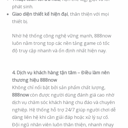
phát sinh.
Giao diện thiết kế hiện đại
, thân thiện với mọi
thiết bị.
Nhờ hệ thống công nghệ vững mạnh, 888now
luôn nằm trong top các nền tảng game có tốc
độ truy cập nhanh và ổn định nhất hiện nay.
4. Dịch vụ khách hàng tận tâm – Điều làm nên
thương hiệu 888now
Không chỉ nổi bật bởi sản phẩm chất lượng,
888now
còn được người dùng đánh giá cao nhờ
dịch vụ chăm sóc khách hàng chu đáo và chuyên
nghiệp. Hệ thống hỗ trợ 24/7 giúp người chơi dễ
dàng liên hệ khi cần giải đáp hoặc xử lý sự cố.
Đội ngũ nhân viên luôn thân thiện, nhanh nhạy