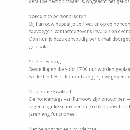
detail perfect zichtbaar is, ongeacht het geko
Volledig te personaliseren
Bij Furroow bepaal je zelf wat er op de honde
toevoegen, contactgegevens invullen en eventu
Dan kun je deze eenvoudig per e-mail doorge
gemaakt.
Snelle levering
Bestellingen die vóór 17:00 uur worden gepla
Nederland. Hierdoor ontvang je jouw geperson
Duurzame kwaliteit
De hondentags van Furroow zijn ontworpen voor
tegen dagelijkse invloeden. Zo blijft jouw hond
jarenlang functioneel.
Het belang van een hondentag