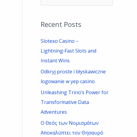
e
a
Recent Posts
r
c
Slotexo Casino –
h
Lightning‑Fast Slots and
f
Instant Wins
o
Odkryj proste i błyskawiczne
r
logowanie w yep casino
:
Unleashing Trino’s Power for
Transformative Data
Adventures
Ο Θεός των Νομισμάτων
Αποκαλύπτει τον Θησαυρό