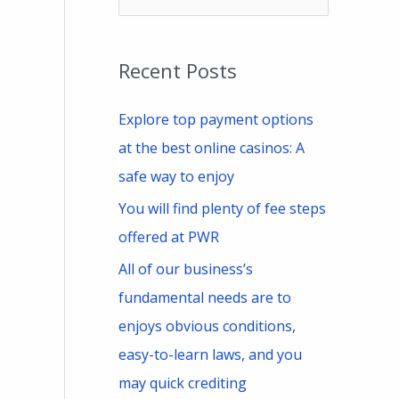
e
a
Recent Posts
r
c
Explore top payment options
h
at the best online casinos: A
f
safe way to enjoy
o
You will find plenty of fee steps
r
offered at PWR
:
All of our business’s
fundamental needs are to
enjoys obvious conditions,
easy-to-learn laws, and you
may quick crediting