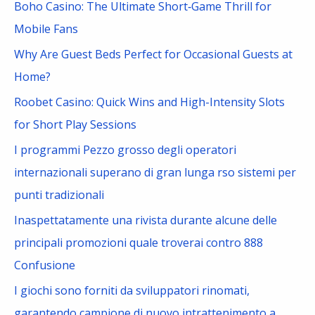
Boho Casino: The Ultimate Short‑Game Thrill for
h
Mobile Fans
f
Why Are Guest Beds Perfect for Occasional Guests at
o
Home?
r
Roobet Casino: Quick Wins and High-Intensity Slots
:
for Short Play Sessions
I programmi Pezzo grosso degli operatori
internazionali superano di gran lunga rso sistemi per
punti tradizionali
Inaspettatamente una rivista durante alcune delle
principali promozioni quale troverai contro 888
Confusione
I giochi sono forniti da sviluppatori rinomati,
garantendo campione di nuovo intrattenimento a