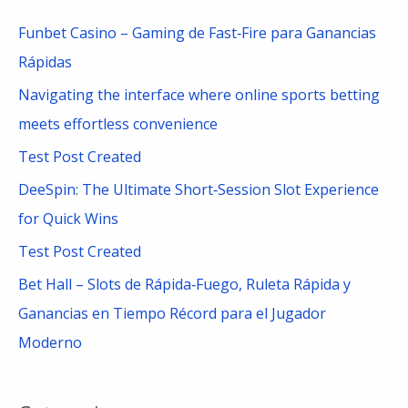
c
Funbet Casino – Gaming de Fast‑Fire para Ganancias
h
Rápidas
f
Navigating the interface where online sports betting
o
meets effortless convenience
r
Test Post Created
:
DeeSpin: The Ultimate Short‑Session Slot Experience
for Quick Wins
Test Post Created
Bet Hall – Slots de Rápida‑Fuego, Ruleta Rápida y
Ganancias en Tiempo Récord para el Jugador
Moderno