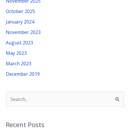
November 2025
October 2025
January 2024
November 2023
August 2023
May 2023
March 2023
December 2019
S
e
a
Recent Posts
r